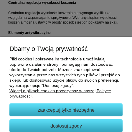
Centralna regulacja wysokości koszenia
Centralna regulacja wysokości koszenia nie wymaga wysiłku ze
względu na wspomaganie sprężynowe. Wybrany stopień wysokości
koszenia można ustawić w prosty sposób i jest on pokazany na skali.
Elementy antywibracyjne
Zintegrowane tłumienie drgań zapewnia bezproblemową i komfortową
Dbamy o Twoją prywatność
pracę podczas koszenia trawnika.
Pliki cookies i pokrewne im technologie umożliwiają
poprawne działanie strony i pomagają nam dostosować
Producent
ofertę do Twoich potrzeb. Możesz zaakceptować
wykorzystanie przez nas wszystkich tych plików i przejść do
ANDREAS STIHL Sp. z o.o.
sklepu lub dostosować użycie plików do swoich preferencji,
ul. Poznańska 16
wybierając opcję "Dostosuj zgody".
62-080 Sady, Tarnowo Podgórne, Polska
Więcej o plikach cookies przeczytasz w naszej Polityce
poczta@stihl.pl
prywatności.
zaakceptuj tylko niezbędne
NA SKRÓTY
dostosuj zgody