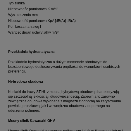
Typ silnika
F
Niepewnośc pomiarowa K m/s²
1
Wys. koszenia mm
2
Niepewność pomiarowa KpA [dB(A)] dB(A)
2
Poj. kosza na trawę l
8
Wartość drgań uchwyt ahw m/s²
2
Przekładnia hydrostatyczna
Przekładnia hydrostatyczna o dużym momencie obrotowym do
bezstopniowego dostosowywania prędkości do warunków i osobistych
preferencji.
Hybrydowa obudowa
Kosiarki do trawy STIHL z mocną hybrydową obudową charakteryzują
się szczególną lekkością i długowiecznością. Zapewnia to zarówno
zewnętrzna obudowa wykonana z magnezu z odporną na zarysowania
powłoką proszkową, jak i wewnętrzna obudowa z odpornego na
uderzenia polimeru.
Mocny silnik Kawasaki-OHV
Mocny silnik Kawasaki z zaworem paliwowym i dużym filtrem powietrza i