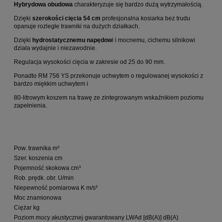
Hybrydowa obudowa
charakteryzuje się bardzo dużą wytrzymałością.
Dzięki
szerokości cięcia 54 cm
profesjonalna kosiarka bez trudu
opanuje rozległe trawniki na dużych działkach.
Dzięki
hydrostatycznemu napędow
i i mocnemu, cichemu silnikowi
działa wydajnie i niezawodnie.
Regulacja wysokości cięcia w zakresie od 25 do 90 mm.
Ponadto RM 756 YS przekonuje uchwytem o regulowanej wysokości z
bardzo miękkim uchwytem i
80-litrowym koszem na trawę ze zintegrowanym wskaźnikiem poziomu
zapełnienia.
Pow. trawnika m²
d
Szer. koszenia cm
5
Pojemność skokowa cm³
1
Rob. prędk. obr. U/min
2
Niepewność pomiarowa K m/s²
1
Moc znamionowa
2
Ciężar kg
6
Poziom mocy akustycznej gwarantowany LWAd [dB(A)] dB(A)
9