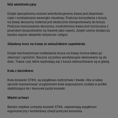
Nóż wielofunkcyjny
Dzięki specjalnemu nożowi wielofunkcyjnemu trawa jest stopniowo
cięta i rozdrabniana wewnątrz obudowy. Podczas korzystania z kosza
na trawę skoszony materiał jest skutecznie transportowany do kosza.
Podczas mulczowania skoszona, rozdrobniona trawa jest rozrzucana z
powrotem bezpośrednio na trawnik jako nawóz, dzięki czemu dostarcza
bardzo ważne składniki odżywcze i wilgoć.
Składany kosz na trawę ze wskaźnikiem zapełnienia
Dzięki mechanizmowi rozkładania kosza na trawę można łatwo go
otworzyć i opróżnić. Boczne szczeliny wentylacyjne skierowane są do
dołu. Trawa i pył, które wydostają się z kosza wdmuchiwane są w glebę.
Koła z bieżnikiem
Koła kosiarek STIHL są wyjątkowo wytrzymałe i trwałe. Aby w łatwy
sposób manewrować urządzeniem koła wyposażone zostały w profile
stabilizujące tor i kierunek jazdy kosiarki.
Miękki uchwyt
Bardzo miękkie uchwyty kosiarki STIHL zapewniają wyjątkowo
ergonomiczny i komfortowy chwyt podczas koszenia.