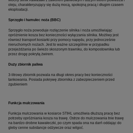
oleju, charakteryzujący się dużą mocą, spokojną pracą i długim czasem
eksploatacji.
Sprzęgło i hamulec noża (BBC)
Sprzęgło noża powoduje rozłączenie silnika i noża umożliwiając
opróżnienie kosza bez konieczności wyłączania silnika. Możliwy jest
również transport kosiarki przy pomocy napędu, przy jednocześnie
nieruchomych nożach. Jest to ważne szczególnie w przypadku
przejeżdżania po świeżo skoszonym trawniku, do kompostownika lub
przez drogę pokrytą żwirem.
Duży zbiornik paliwa
3-litrowy zbiornik pozwala na długi okres pracy bez konieczności
tankowania. Posiada pokrywę zbiornika z zabezpieczeniem przed
zgubieniem
Funkcja mulczowania
Funkcja mulczowania w kosiarce STIHL umożliwia dłuższą pracę bez
potrzeby opróżniania kosza na trawę. Ostrze do mulczowania tnie trawę
na bardzo drobne kawałeczki, po czym spada ona na darń oddając do
gleby cenne substancje odżywcze oraz wilgoć.