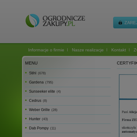
ZARE
Informacje o firmie
Nasze realizacje
Kontakt
Z
MENU
CERTYFI
Stihl
(678)
Gardena
(795)
Sunseeker elite
(4)
Cedrus
(8)
Weber Grille
(28)
Hunter
(43)
Dab Pompy
(11)