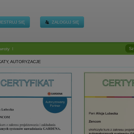
JESTRUJ SIĘ
ZALOGUJ SIĘ
wroty
KATY, AUTORYZACJE