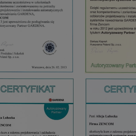
 ogrodowy Premium Super Flex 3/4
Weber pokrowiec Premium do grilli węglowych
25m
47cm
na:
663,00 zł
Cena regularna:
329,00 zł
na:
479,00 zł
Najniższa cena:
246,75 zł
544,00 zł
230,30 zł