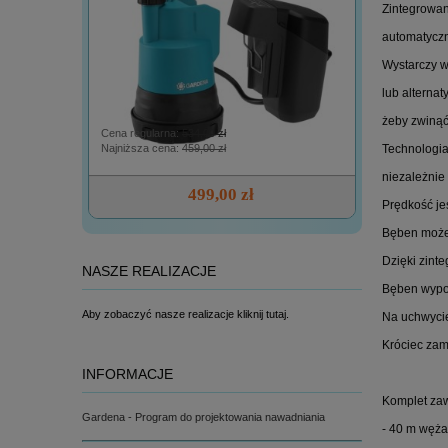
Zintegrowa
automatyczn
Wystarczy w
lub alterna
żeby zwinąć
Cena regularna:
534,00 zł
Cena regular
Najniższa cena:
459,00 zł
Najniższa ce
Technologia
niezależnie
499,00 zł
Prędkość je
Bęben możes
Dzięki zint
NASZE REALIZACJE
Bęben wypos
Aby zobaczyć nasze realizacje kliknij tutaj.
Na uchwycie
Króciec za
INFORMACJE
Komplet zaw
Gardena - Program do projektowania nawadniania
- 40 m węż