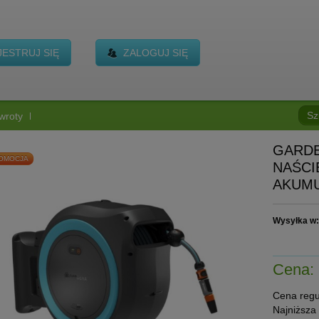
JESTRUJ SIĘ
ZALOGUJ SIĘ
wroty
GARD
OMOCJA
NAŚCI
AKUMU
Wysyłka w
Cena:
Cena regu
Najniższa