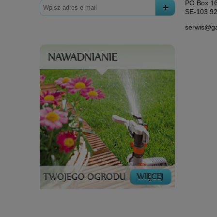
PO Box 1
SE-103 92
serwis@ga