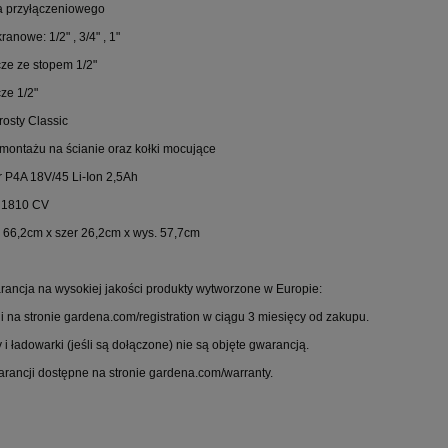
a przyłączeniowego
ranowe: 1/2" , 3/4" , 1"
cze ze stopem 1/2"
ze 1/2"
rosty Classic
 montażu na ścianie oraz kołki mocujące
r P4A 18V/45 Li-Ion 2,5Ah
ę 1810 CV
. 66,2cm x szer 26,2cm x wys. 57,7cm
arancja na wysokiej jakości produkty wytworzone w Europie:
ji na stronie gardena.com/registration w ciągu 3 miesięcy od zakupu.
i ładowarki (jeśli są dołączone) nie są objęte gwarancją.
rancji dostępne na stronie gardena.com/warranty.