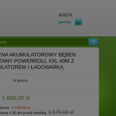
(pusty)
ENA AKUMULATOROWY BĘBEN
ENNY POWERROLL XXL 40M Z
LATOREM I ŁADOWARKĄ
:
24 godziny
1 680,00 zł
larna:
1 748,00 zł
1 579,00 zł
 cena z 30 dni przed obniżką: