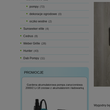
pompy
(72)
dekoracje ogrodowe
(0)
oczko wodne
(2)
Sunseeker elite
(4)
Cedrus
(8)
Weber Grille
(28)
Hunter
(43)
Dab Pompy
(11)
PROMOCJE
Gardena akumulatorowa pompa zanurzeniowa
a wąż
Gardena wą
2000/2 Li-18 zestaw z akumulatorem i ładowarką
Wygodny bę