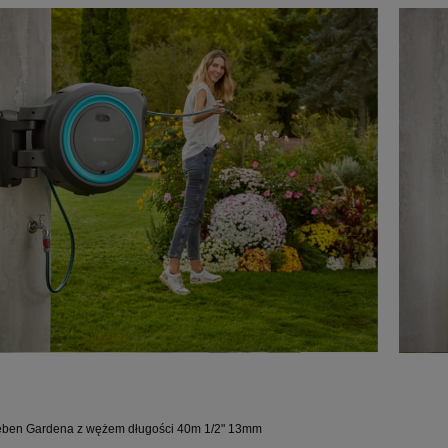
Stihl Odkurzacz i dmuchawa spalinowa SH 86 d
ż ogrodowy Classic 3/4 cala 50m
urządzenia w jednym
ben Gardena z wężem długości 40m 1/2" 13mm