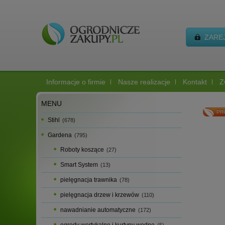
ZARE
Informacje o firmie
Nasze realizacje
Kontakt
Z
MENU
PR
Stihl
(678)
Gardena
(795)
Roboty koszące
(27)
Smart System
(13)
pielęgnacja trawnika
(78)
pielęgnacja drzew i krzewów
(110)
nawadnianie automatyczne
(172)