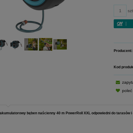
szt
Producent:
Kod produk
zapyt
pole
umulatorowy bęben naścienny 40 m PowerRoll XXL odpowiedni do tarasów i d