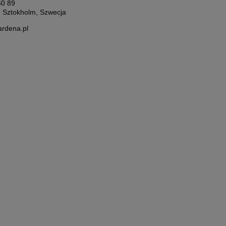
60 89
 Sztokholm, Szwecja
rdena.pl