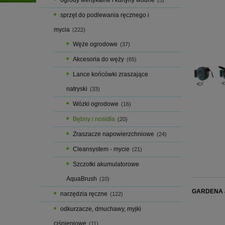
ogrody wertykalne i kurtyny wodne
(5)
sprzęt do podlewania ręcznego i
mycia
(222)
Węże ogrodowe
(37)
Akcesoria do węży
(65)
Lance końcówki zraszające
natryski
(33)
Wózki ogrodowe
(16)
Bębny i nosidła
(20)
Zraszacze napowierzchniowe
(24)
Cleansystem - mycie
(21)
Szczotki akumulatorowe
AquaBrush
(10)
GARDENA ak
narzędzia ręczne
(122)
odkurzacze, dmuchawy, myjki
ciśnieniowe
(11)