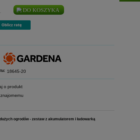
DO KOSZYKA
.
tu:
18645-20
aj o produkt
ć znajomemu
użych ogrodów - zestaw z akumulatorem i ładowarką