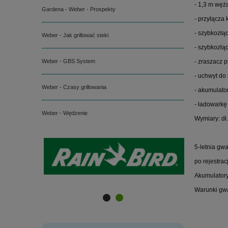
- 1,3 m węż
Gardena - Weber - Prospekty
- przyłącza k
- szybkozłą
Weber - Jak grillować steki
- szybkozłąc
Weber - GBS System
- zraszacz p
- uchwyt do
Weber - Czasy grillowania
- akumulato
- ładowark
Weber - Wędzenie
Wymiary: dł
5-letnia gw
po rejestrac
Akumulatory 
Warunki gwa