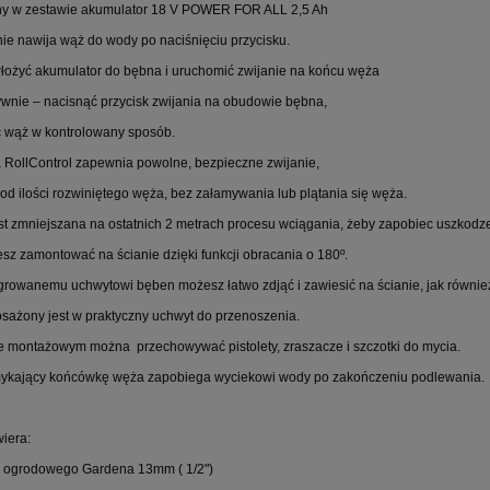
ny w zestawie akumulator 18 V POWER FOR ALL 2,5 Ah
ie nawija wąż do wody po naciśnięciu przycisku.
łożyć akumulator do bębna i uruchomić zwijanie na końcu węża
tywnie – nacisnąć przycisk zwijania na obudowie bębna,
 wąż w kontrolowany sposób.
na:
521,00 zł
Cena regularna:
2 099,00 zł
na:
349,00 zł
Najniższa cena:
1 769,00 zł
 RollControl zapewnia powolne, bezpieczne zwijanie,
 od ilości rozwiniętego węża,
bez załamywania lub plątania się węża.
404,00 zł
1 859,00 zł
st zmniejszana na
ostatnich 2 metrach procesu wciągania, żeby zapobiec uszkodz
z zamontować na ścianie dzięki funkcji obracania o 180º.
egrowanemu uchwytowi bęben możesz łatwo zdjąć i zawiesić na ścianie, jak równie
ażony jest w praktyczny uchwyt do przenoszenia.
 montażowym można przechowywać pistolety, zraszacze i szczotki do mycia.
mykający końcówkę węża zapobiega wyciekowi wody po zakończeniu podlewania.
iera:
a ogrodowego Gardena 13mm ( 1/2")