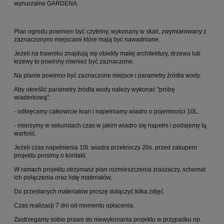
wynurzalne GARDENA.
Plan ogrodu powinien być czytelny, wykonany w skali, zwymiarowany z
zaznaczonymi miejscami które mają być nawadniane.
Jeżeli na trawniku znajdują się obiekty małej architektury, drzewa lub
krzewy to powinny również być zaznaczone.
Na planie powinno być zaznaczone miejsce i parametry źródła wody.
Aby określić parametry źródła wody należy wykonać ''próbę
wiaderkową'':
- odkręcamy całkowicie kran i napełniamy wiadro o pojemności 10L.
- mierzymy w sekundach czas w jakim wiadro się napełni i podajemy tą
wartość.
Jeżeli czas napełnienia 10l. wiadra przekroczy 20s. przed zakupem
projektu prosimy o kontakt.
W ramach projektu otrzymasz plan rozmieszczenia zraszaczy, schemat
ich połączenia oraz listę materiałów.
Do przesłanych materiałów proszę dołączyć kilka zdjęć.
Czas realizacji 7 dni od momentu opłacenia.
Zastrzegamy sobie prawo do niewykonania projektu w przypadku np.