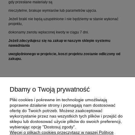
gdy przesłane materiały są
nieczytelne, brakuje wymiarów lub parametrów ujęcia.
Jeżeli braki nie będą uzupełnione i nie będziemy w stanie wykonać
projektu,
dokonamy zwrotu wpłaconej kwoty w ciągu 7 dni.
Jeżeli zdecydujesz się na zakup w naszym sklepie systemu
nawadniania
uwzględnionego w projekcie, koszt projektu zostanie odliczony od
zakupu.
Pliki do pobrania:
Przykład projektu nawadniania
Dbamy o Twoją prywatność
Przykład wykazu materiałów
Pliki cookies i pokrewne im technologie umożliwiają
poprawne działanie strony i pomagają nam dostosować
Producent
ofertę do Twoich potrzeb. Możesz zaakceptować
wykorzystanie przez nas wszystkich tych plików i przejść do
GARDENA Germany AB
sklepu lub dostosować użycie plików do swoich preferencji,
PO Box 160 89
wybierając opcję "Dostosuj zgody".
SE-103 92 Sztokholm, Szwecja
Więcej o plikach cookies przeczytasz w naszej Polityce