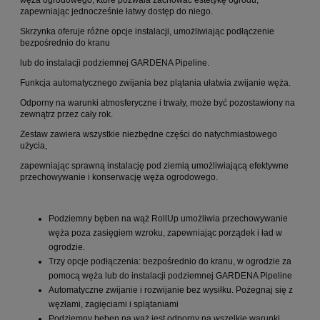
zapewniając jednocześnie łatwy dostęp do niego.
Skrzynka oferuje różne opcje instalacji, umożliwiając podłączenie
bezpośrednio do kranu
lub do instalacji podziemnej GARDENA Pipeline.
Funkcja automatycznego zwijania bez plątania ułatwia zwijanie węża.
Odporny na warunki atmosferyczne i trwały, może być pozostawiony na
zewnątrz przez cały rok.
Zestaw zawiera wszystkie niezbędne części do natychmiastowego
użycia,
zapewniając sprawną instalację pod ziemią umożliwiającą efektywne
przechowywanie i konserwację węża ogrodowego.
Podziemny bęben na wąż RollUp umożliwia przechowywanie
węża poza zasięgiem wzroku, zapewniając porządek i ład w
ogrodzie.
Trzy opcje podłączenia: bezpośrednio do kranu, w ogrodzie za
pomocą węża lub do instalacji podziemnej GARDENA Pipeline
Automatyczne zwijanie i rozwijanie bez wysiłku. Pożegnaj się z
węzłami, zagięciami i splątaniami
Podziemny bęben na wąż jest odporny na wszelkie warunki