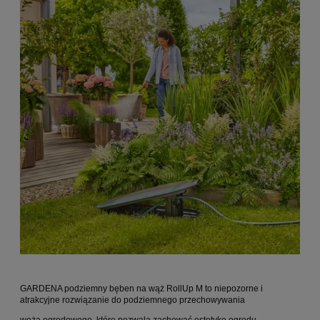
GARDENA podziemny bęben na wąż RollUp M to niepozorne i
atrakcyjne rozwiązanie do podziemnego przechowywania
węża ogrodowego, które pozwala zachować estetykę ogrodu,