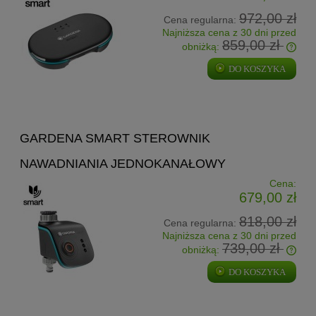
972,00 zł
Cena regularna:
Najniższa cena z 30 dni przed
859,00 zł
obniżką:
Jeżeli produkt jest sprzedawany krócej niż 30 dni,
DO KOSZYKA
wyświetlana jest najniższa cena od momentu, kiedy produkt
pojawił się w sprzedaży.
GARDENA SMART STEROWNIK
NAWADNIANIA JEDNOKANAŁOWY
Cena:
679,00 zł
818,00 zł
Cena regularna:
Najniższa cena z 30 dni przed
739,00 zł
obniżką:
Jeżeli produkt jest sprzedawany krócej niż 30 dni,
DO KOSZYKA
wyświetlana jest najniższa cena od momentu, kiedy produkt
pojawił się w sprzedaży.